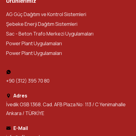
Ürünlerimiz
5B
/ 11kV - 24kV - 36kV Sac Trafo Merkezleri
AG Güç Dağıtım ve Kontrol Sistemleri
5B-M
/ Mobil Sac Trafo Merkezi
Şebeke Enerji Dağıtım Sistemleri
5C
/ Özel Tip Sac Kabinler
Sac - Beton Trafo Merkezi Uygulamaları
Power Plant Uygulamaları
5D
/ Beton Köşk Tip Trafo Merkezi
Power Plant Uygulamaları
Power Plant Uygulamaları
6A
/ E-House
+90 (312) 395 70 80
6B
/ Konteyner
Adres
6C
/ Römork
İvedik OSB 1368. Cad. AFB Plaza No: 113 / C Yenimahalle
Ankara / TÜRKİYE
6D
/ Treyler
E-Mail
EV Charger (UMAY)